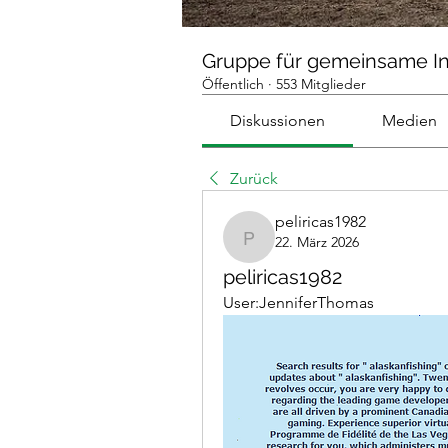
Gruppe für gemeinsame I
Öffentlich
·
553 Mitglieder
Diskussionen
Medien
Zurück
peliricas1982
22. März 2026
peliricas1982
peliricas1982
User:JenniferThomas