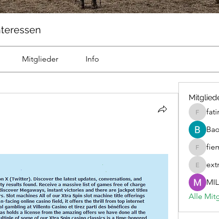
nteressen
Mitglieder
Info
Mitglied
fat
fatima
Ba
fie
fiemicsi
ext
extravur
MIL
Alle Mit