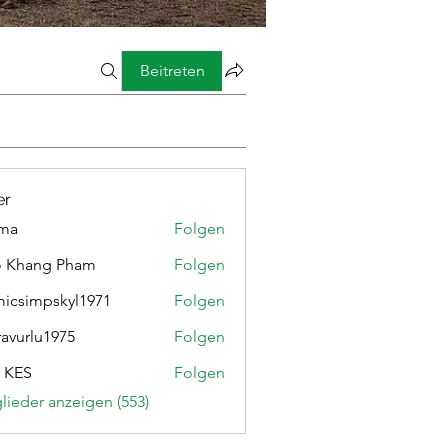
Beitreten
er
ima
Folgen
o Khang Pham
Folgen
micsimpskyl1971
Folgen
mpskyl1971
ravurlu1975
Folgen
lu1975
 KES
Folgen
glieder anzeigen (553)