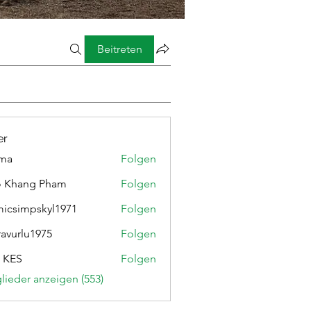
Beitreten
er
ima
Folgen
o Khang Pham
Folgen
micsimpskyl1971
Folgen
mpskyl1971
ravurlu1975
Folgen
lu1975
 KES
Folgen
glieder anzeigen (553)