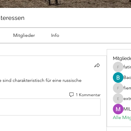
nteressen
Mitglieder
Info
Mitglied
fat
fatima
Ba
ind charakteristisch für eine russische 
fie
fiemicsi
1 Kommentar
ext
extravur
MIL
Alle Mit