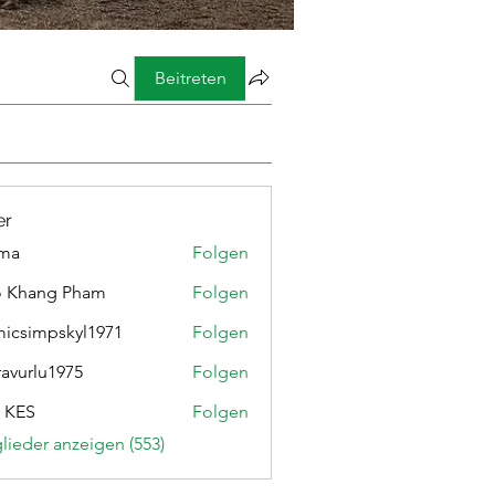
Beitreten
er
ima
Folgen
o Khang Pham
Folgen
micsimpskyl1971
Folgen
mpskyl1971
ravurlu1975
Folgen
lu1975
 KES
Folgen
glieder anzeigen (553)