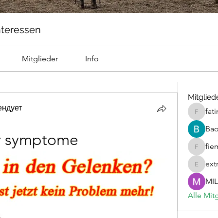
nteressen
Mitglieder
Info
Mitglied
ендует
fat
fatima
Ba
or symptome
fie
fiemicsi
ext
extravur
MIL
Alle Mit