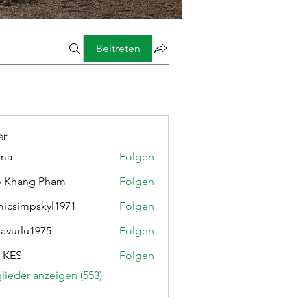
Beitreten
er
ima
Folgen
o Khang Pham
Folgen
micsimpskyl1971
Folgen
mpskyl1971
ravurlu1975
Folgen
lu1975
 KES
Folgen
glieder anzeigen (553)