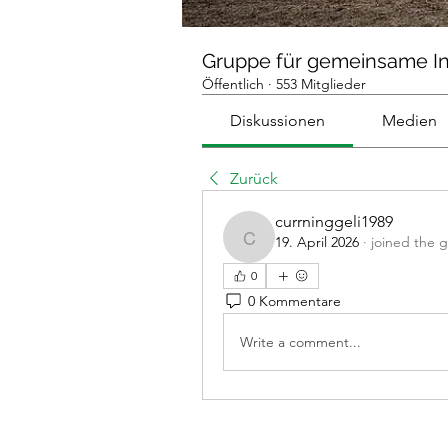
Gruppe für gemeinsame I
Öffentlich
·
553 Mitglieder
Diskussionen
Medien
Zurück
currninggeli1989
19. April 2026
·
joined the 
currninggeli1989
0
0 Kommentare
Write a comment...