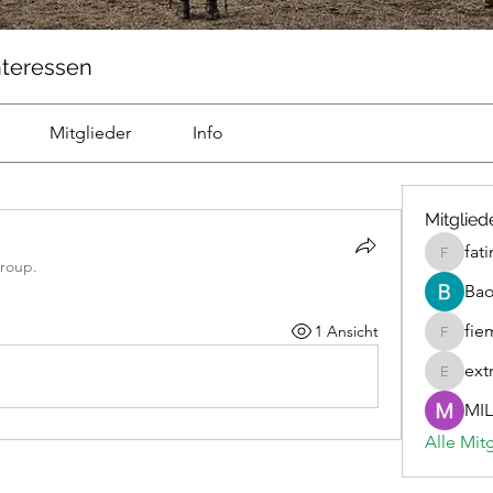
nteressen
Mitglieder
Info
Mitglied
fat
fatima
group.
Ba
fie
1 Ansicht
fiemicsi
ext
extravur
MIL
Alle Mit