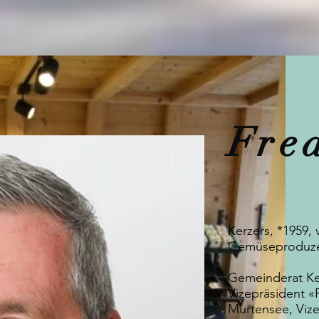
Fre
Kerzers, *1959, 
Gemüseproduz
Gemeinderat Ker
Vizepräsident «
Murtensee, Viz