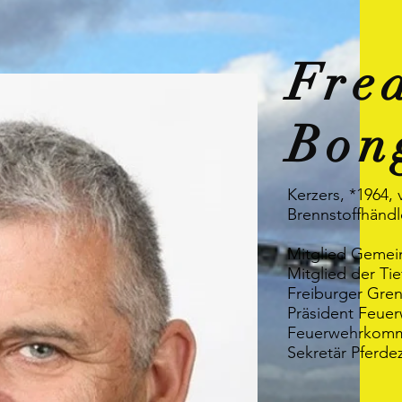
Fre
Bon
Kerzers, *1964,
Brennstoffhändl
Mitglied Gemei
Mitglied der Ti
Freiburger Gren
Präsident Feuer
Feuerwehrkomma
Sekretär Pferde