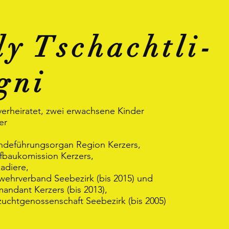
dy Tschachtli-
gni
 verheiratet, zwei erwachsene Kinder
er
ndeführungsorgan Region Kerzers,
efbaukomission Kerzers,
adiere,
wehrverband Seebezirk (bis 2015) und
ndant Kerzers (bis 2013),
zuchtgenossenschaft Seebezirk (bis 2005)