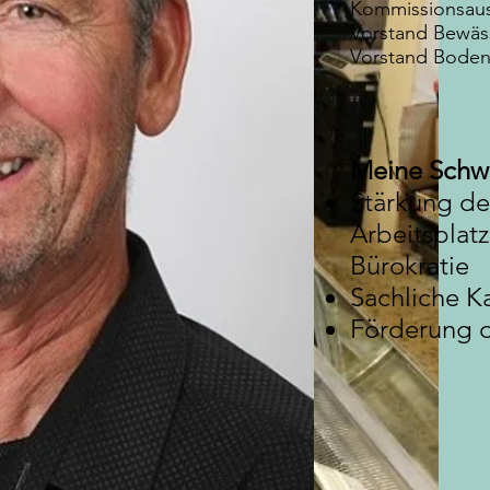
Kommissionsaus
Vorstand Bewäss
Vorstand Boden
Meine Schw
Stärkung de
Arbeitsplat
Bürokratie
Sachliche K
Förderung d