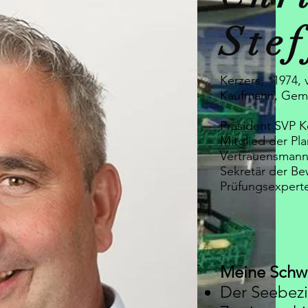
Ste
Kerzers, *1974, 
Kaufmann, Gemü
Präsident SVP 
Mitglied der P
Vertrauensmann
Sekretär der Be
Prüfungsexperte
Meine Schw
Der Seebezi