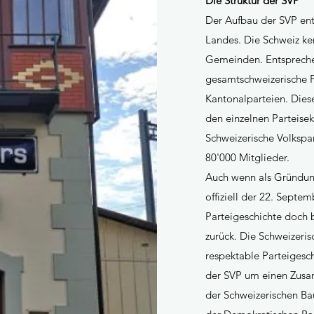
Die Struktur der SVP
Der Aufbau der SVP ents
Landes. Die Schweiz ke
Gemeinden. Entspreche
gesamtschweizerische P
Kantonalparteien. Dies
den einzelnen Parteis
Schweizerische Volkspar
80'000 Mitglieder.
Auch wenn als Gründung
offiziell der 22. Septe
Parteigeschichte doch 
zurück. Die Schweizeris
respektable Parteigesch
der SVP um einen Zusam
der Schweizerischen Ba